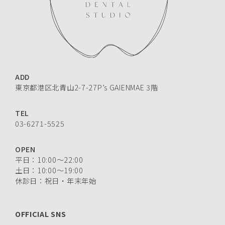
に提供する場合であって、その旨並びに共同して利用する個人
情報の項目、共同して利用する者の範囲、利用する者の利用目
的及び当該個人情報の管理について責任を有する者の氏名又は
名称及び住所並びに法人にあっては、その代表者の氏名につい
て、あらかじめ、本人に通知し、又は本人が容易に知り得る状
態に置いているとき
(イ)委託先の監督
当院が個人情報の取り扱いの全部又は一部を委託(利用者様から
ADD
みた場合の再委託以降を含みます。以下同じ。)する場合は、委
東京都港区北青山2-7-27P’s GAIENMAE 3階
託された個人情報の安全管理が図られるよう、委託を受けた者
に対する必要かつ適切な監督を行います。
TEL
3.第三者による情報取得に関する免責事項
03-6271-5525
以下に該当する場合、第三者による個人情報の取得に関し、当
OPEN
院は何らの責任を負いません。
平日：10:00〜22:00
(ア)当院のサービスにログインする為に必要な識別情報等(メー
土日：10:00〜19:00
ルアドレス及びパスワード等)を、本人以外が当院の管理外で取
休診日：祝日・年末年始
得した場合
(イ)当院に故意又は過失がない場合
4.個人情報提供における任意性
OFFICIAL SNS