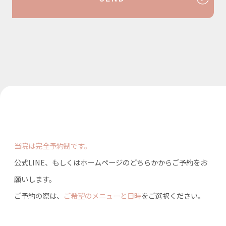
当院では、各サービスに関するサイト、電子メールその他各種
のご案内等において、サービス等ごとに個人情報の利用目的、
第三者への提供、セキュリティ及びお問合せ先等、その個人情
報の取り扱いについて個別に定めている場合があります。その
場合、本取り扱いと異なる定めや特別な定めがあるときは、当
該サービス等ごとに定めた個人情報の取り扱いに関する事項を
優先して適用させていただきます。
当院以外の者が提供するサービス(以下「外部サービス」といい
ます。)については、本取り扱いの規定は適用されません。外部
サービスにおける利用者情報の取り扱いについては、当該外部
サービスを提供する事業者が別途定めるプライバシーポリシー
等をご参照ください。
1.個人情報の利用目的 取得した個人情報は、下記の目的
で利用いたします。利用目的以外での利用はいたしませ
当院は完全予約制です。
ん。
公式LINE、もしくはホームページのどちらかからご予約をお
・本サイトからのご予約の受付のため
願いします。
・来院予約、来院予約の変更及び来院予約の取消しに必要な処
理
ご予約の際は、
ご希望のメニューと日時
をご選択ください。
・お問合せへの対応のため
・利用者様に対する適切な医療サービスの提供のため
・サービスの利用、セミナー参加に伴う連絡、メールマガジン