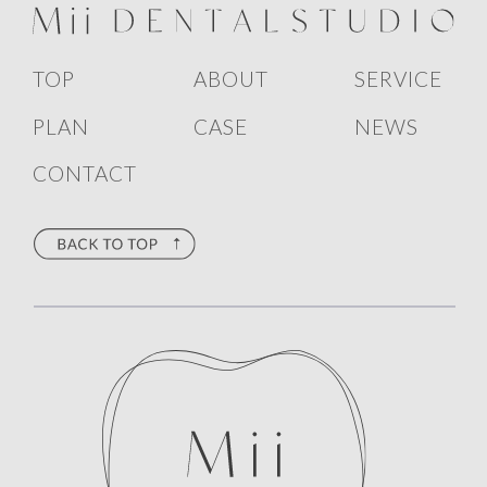
・当院が運用するECサイトの登録会員及び購入者の方に関する
個人情報 -当院が販売する商品・サービスの配送や顧客サポー
トのご提供 -不正利用の防止のため
TOP
ABOUT
SERVICE
2.個人情報の提供
PLAN
CASE
NEWS
(ア)第三者提供 当院は、次に掲げる場合を除くほか、本人の同
CONTACT
意を得ることなく個人情報を第三者へ提供しません。
1.法令に基づく場合
2.人の生命、身体又は財産の保護のために必要がある場合であ
って、本人の同意を得ることが困難であると判断した場合
3.公衆衛生の向上又は児童の健全な育成の推進のために特に必
要がある場合であって、本人の同意を得ることが困難であると
判断した場合
4.国の機関若しくは地方公共団体又はその委託を受けた者が法
令の定める事務を遂行することに対して協力する必要がある場
合であって、本人の同意を得ることによって当該事務の遂行に
支障を及ぼす恐れがあると判断した場合
5.利用目的達成に必要な範囲内において個人情報の取扱の全部
又は一部を委託するに伴い個人情報を提供する場合
6.合併その他の事由による事業の承継に伴って個人情報が提供
される場合
7.特定の者との間で共同して利用する個人情報を当該特定の者