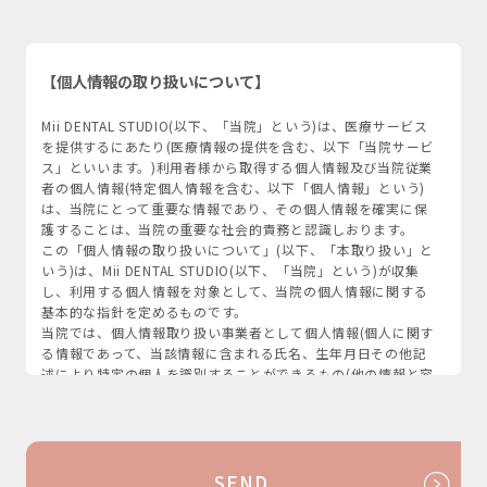
【個人情報の取り扱いについて】
Mii DENTAL STUDIO(以下、「当院」という)は、医療サービス
を提供するにあたり(医療情報の提供を含む、以下「当院サービ
ス」といいます。)利用者様から取得する個人情報及び当院従業
者の個人情報(特定個人情報を含む、以下「個人情報」という)
は、当院にとって重要な情報であり、その個人情報を確実に保
護することは、当院の重要な社会的責務と認識しおります。
この「個人情報の取り扱いについて」(以下、「本取り扱い」と
いう)は、Mii DENTAL STUDIO(以下、「当院」という)が収集
し、利用する個人情報を対象として、当院の個人情報に関する
基本的な指針を定めるものです。
当院では、個人情報取り扱い事業者として個人情報(個人に関す
る情報であって、当該情報に含まれる氏名、生年月日その他記
述により特定の個人を識別することができるもの(他の情報と容
易に照合することができ、それにより特定の個人を識別するこ
とができるものを含む。)及び個人識別符号が含まれるものをい
う。)を取り扱うにあたっては、「個人情報保護方針」を定め、
個人情報の保護に関する法律、ガイドライン、その他関係法令
および本取り扱いを遵 守いたします。
SEND